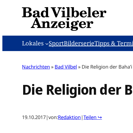
Zum
Inhalt
springen
Lokales
Sport
Bilderserie
Tipps & Term
Nachrichten
»
Bad Vilbel
»
Die Religion der Baha’i
Die Religion der B
19.10.2017
|
von:
Redaktion
|
Teilen ↪