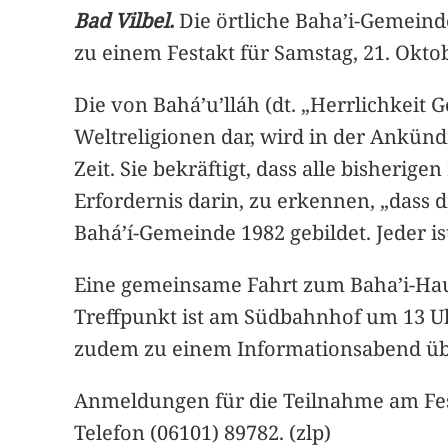
Bad Vilbel.
Die örtliche Baha’i-Gemeinde
zu einem Festakt für Samstag, 21. Oktob
Die von Bahá’u’lláh (dt. „Herrlichkeit Go
Weltreligionen dar, wird in der Ankünd
Zeit. Sie bekräftigt, dass alle bisherig
Erfordernis darin, zu erkennen, „dass di
Bahá’í-Gemeinde 1982 gebildet. Jeder i
Eine gemeinsame Fahrt zum Baha’i-Hau
Treffpunkt ist am Südbahnhof um 13 Uh
zudem zu einem Informationsabend über
Anmeldungen für die Teilnahme am Fes
Telefon (06101) 89782. (zlp)