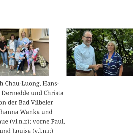
h Chau-Luong, Hans-
 Dernedde und Christa
on der Bad Vilbeler
Johanna Wanka und
ue (vl.n.r.); vorne Paul,
nd Louisa (v.l.n.r.)