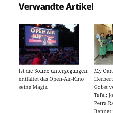
Verwandte Artikel
Ist die Sonne untergegangen,
My Oan
entfaltet das Open-Air-Kino
Herbert
seine Magie.
Gobst v
Tafel; 
Petra Ra
Bennet u