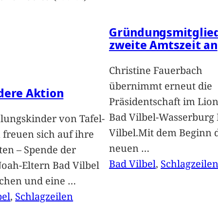
Gründungsmitglied
zweite Amtszeit an
Christine Fauerbach
übernimmt erneut die
dere Aktion
Präsidentschaft im Lion
Bad Vilbel-Wasserburg
lungskinder von Tafel-
Vilbel.Mit dem Beginn 
freuen sich auf ihre
neuen
…
ten – Spende der
Bad Vilbel
, 
Schlagzeile
oah-Eltern Bad Vilbel
achen und eine
…
bel
, 
Schlagzeilen