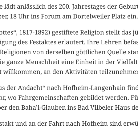
 lädt anlässlich des 200. Jahrestages der Gebur
er, 18 Uhr ins Forum am Dortelweiler Platz ein
ttes“, 1817-1892) gestiftete Religion stellt das 
igung des Festaktes erläutert. Ihre Lehren befa
en Religionen von derselben göttlichen Quelle st
e ganze Menschheit eine Einheit in der Vielfalt 
st willkommen, an den Aktivitäten teilzunehme
s der Andacht“ nach Hofheim-Langenhain findet
r, wo Fahrgemeinschaften gebildet werden. Für
 den Baha’i-Glauben ins Bad Vilbeler Haus de
takt und an der Fahrt nach Hofheim sind erwü