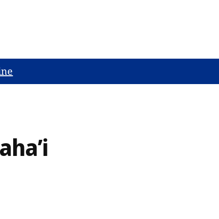
ine
aha’i