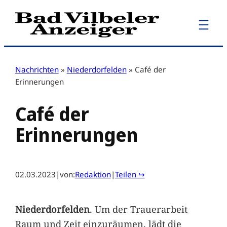
Zum
Inhalt
springen
Nachrichten
»
Niederdorfelden
»
Café der
Erinnerungen
Café der
Erinnerungen
02.03.2023
|
von:
Redaktion
|
Teilen ↪
Niederdorfelden
. Um der Trauerarbeit
Raum und Zeit einzuräumen, lädt die