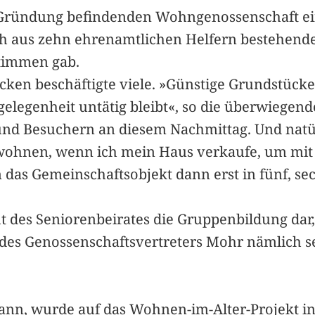
n Gründung befindenden Wohngenossenschaft ei
och aus zehn ehrenamtlichen Helfern bestehende
Stimmen gab.
ken beschäftigte viele. »Günstige Grundstücke g
Angelegenheit untätig bleibt«, so die überwiege
nd Besuchern an diesem Nachmittag. Und natür
h wohnen, wenn ich mein Haus verkaufe, um mit 
as Gemeinschaftsobjekt dann erst in fünf, sech
ht des Seniorenbeirates die Gruppenbildung dar
t des Genossenschaftsvertreters Mohr nämlich s
t kann, wurde auf das Wohnen-im-Alter-Projekt 