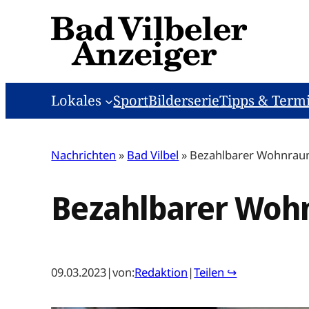
Zum
Inhalt
springen
Lokales
Sport
Bilderserie
Tipps & Term
Nachrichten
»
Bad Vilbel
»
Bezahlbarer Wohnrau
Bezahlbarer Woh
09.03.2023
|
von:
Redaktion
|
Teilen ↪