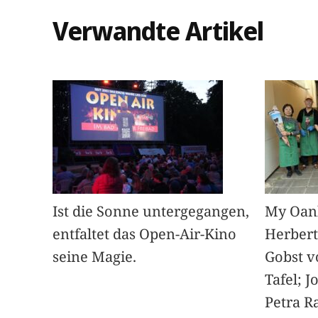
Verwandte Artikel
Ist die Sonne untergegangen,
My Oan
entfaltet das Open-Air-Kino
Herbert
seine Magie.
Gobst v
Tafel; 
Petra Ra