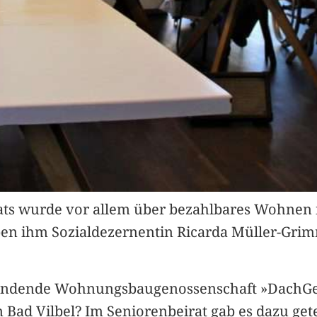
ts wurde vor allem über bezahlbares Wohnen in 
ben ihm Sozialdezernentin Ricarda Müller-Grim
befindende Wohnungsbaugenossenschaft »DachG
ad Vilbel? Im Seniorenbeirat gab es dazu get