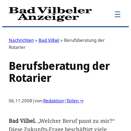
Zum
Inhalt
springen
Nachrichten
»
Bad Vilbel
»
Berufsberatung der
Rotarier
Berufsberatung der
Rotarier
06.11.2008
|
von:
Redaktion
|
Teilen ↪
Bad Vilbel.
„Welcher Beruf passt zu mir?“
Diese Zukunfts-Frage beschäftigt viele