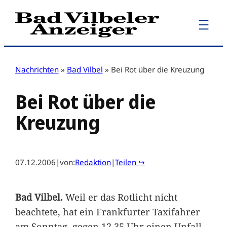
Zum
Inhalt
springen
Nachrichten
»
Bad Vilbel
»
Bei Rot über die Kreuzung
Bei Rot über die
Kreuzung
07.12.2006
|
von:
Redaktion
|
Teilen ↪
Bad Vilbel.
Weil er das Rotlicht nicht
beachtete, hat ein Frankfurter Taxifahrer
am Sonntag, gegen 12.35 Uhr einen Unfall