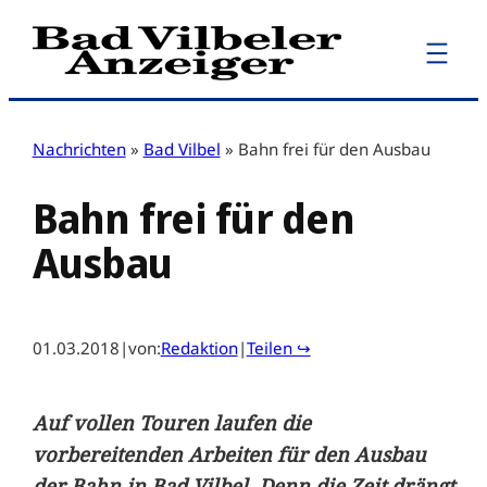
Zum
Inhalt
springen
Nachrichten
»
Bad Vilbel
»
Bahn frei für den Ausbau
Bahn frei für den
Ausbau
01.03.2018
|
von:
Redaktion
|
Teilen ↪
Auf vollen Touren laufen die
vorbereitenden Arbeiten für den Ausbau
der Bahn in Bad Vilbel. Denn die Zeit drängt