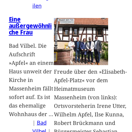
ilen
Eine
außergewöhnli
che Frau
Bad Vilbel. Die
Aufschrift
»Apfel« an einem
Haus unweit der
Freude über den »Elisabeth-
Kirche in
Apfel-Platz« vor dem
Massenheim fällt
Heimatmuseum
sofort auf. Es ist
Massenheim (von links):
das ehemalige
Ortsvorsteherin Irene Utter,
Wohnhaus der
…
Wilhelm Apfel, Ilse Kunna,
|
Bad
Robert Brückmann und
Vilbel
 | 
Bürgermeister Sebastian