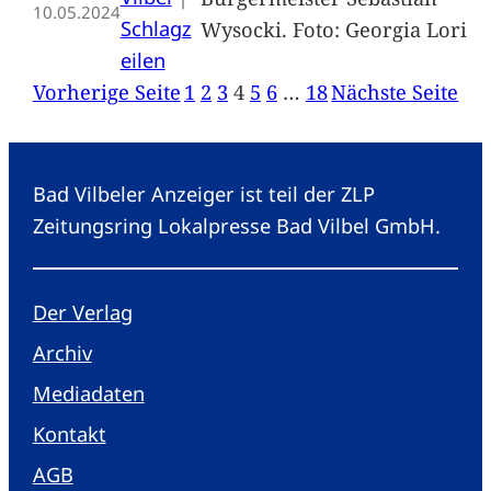
10.05.2024
Schlagz
Wysocki. Foto: Georgia Lori
eilen
Vorherige Seite
1
2
3
4
5
6
…
18
Nächste Seite
Bad Vilbeler Anzeiger ist teil der ZLP
Zeitungsring Lokalpresse Bad Vilbel GmbH.
Der Verlag
Archiv
Mediadaten
Kontakt
AGB