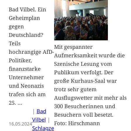
Bad Vilbel. Ein
Geheimplan
gegen
Deutschland?
Teils
Mit gespannter
hochrangige AfD-
Aufmerksamkeit wurde die
Politiker,
Szenische Lesung vom
finanzstarke
Publikum verfolgt. Der
Unternehmer
große Kurhaus-Saal war
und Neonazis
trotz sehr gutem
trafen sich am
Ausflugswetter mit mehr als
25.
…
300 Besucherinnen und
|
Bad
Besuchern voll besetzt.
Vilbel
 | 
Foto: Hirschmann
16.05.2024
Schlagze