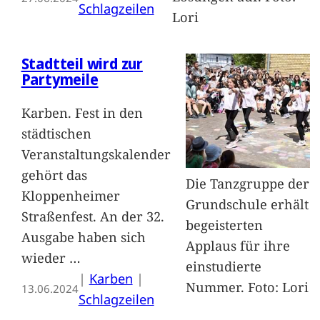
Schlagzeilen
Lori
Stadtteil wird zur
Partymeile
Karben. Fest in den
städtischen
Veranstaltungskalender
gehört das
Die Tanzgruppe der
Kloppenheimer
Grundschule erhält
Straßenfest. An der 32.
begeisterten
Ausgabe haben sich
Applaus für ihre
wieder
…
einstudierte
|
Karben
 | 
Nummer. Foto: Lori
13.06.2024
Schlagzeilen