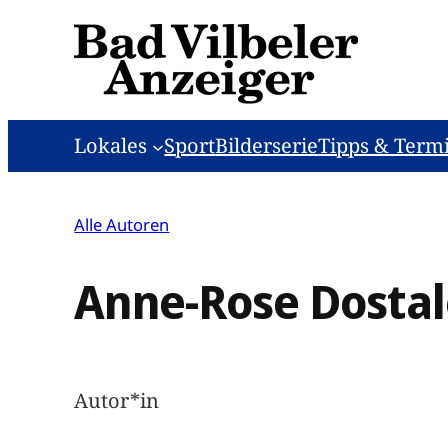
Zum
Inhalt
springen
Lokales
Sport
Bilderserie
Tipps & Term
Alle Autoren
Anne-Rose Dosta
Autor*in