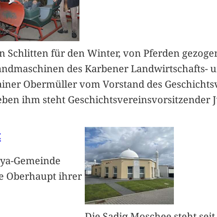
n Schlitten für den Winter, von Pferden gezogen
andmaschinen des Karbener Landwirtschafts- 
ainer Obermüller vom Vorstand des Geschichts
ben ihm steht Geschichtsvereinsvorsitzender J
t
yya-Gemeinde
he Oberhaupt ihrer
Die Sadiq Moschee steht sei