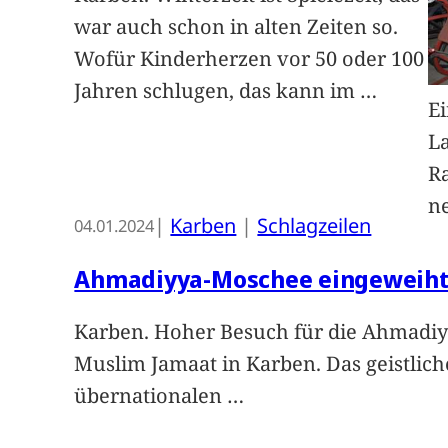
war auch schon in alten Zeiten so.
Wofür Kinderherzen vor 50 oder 100
Jahren schlugen, das kann im
…
Ei
L
R
ne
|
Karben
 | 
Schlagzeilen
04.01.2024
Ahmadiyya-Moschee eingeweih
Karben. Hoher Besuch für die Ahmadi
Muslim Jamaat in Karben. Das geistlic
übernationalen
…