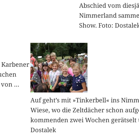
Abschied vom diesjä
Nimmerland sammelt
Show. Foto: Dostale
0 Karbener
auchen
t von
…
Auf geht’s mit »Tinkerbell« ins Nimm
Wiese, wo die Zeltdächer schon aufg
kommenden zwei Wochen gerätselt u
Dostalek