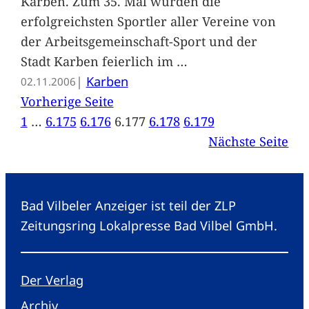
Karben. Zum 35. Mal wurden die
erfolgreichsten Sportler aller Vereine von
der Arbeitsgemeinschaft-Sport und der
Stadt Karben feierlich im
…
|
Karben
02.11.2006
Vorherige Seite
1
…
6.175
6.176
6.177
6.178
6.179
Nächste Seite
Bad Vilbeler Anzeiger ist teil der ZLP
Zeitungsring Lokalpresse Bad Vilbel GmbH.
Der Verlag
Archiv