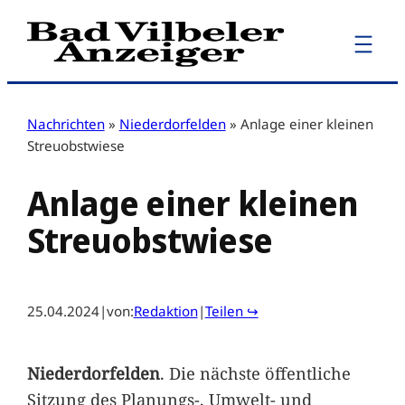
Zum
Inhalt
springen
Nachrichten
»
Niederdorfelden
»
Anlage einer kleinen
Streuobstwiese
Anlage einer kleinen
Streuobstwiese
25.04.2024
|
von:
Redaktion
|
Teilen ↪
Niederdorfelden
. Die nächste öffentliche
Sitzung des Planungs-, Umwelt- und