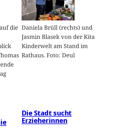
auf die
Daniela Brüll (rechts) und
Jasmin Blasek von der Kita
lick
Kinderwelt am Stand im
Thomas
Rathaus. Foto: Deul
zende
Mag
Die Stadt sucht
Erzieherinnen
die