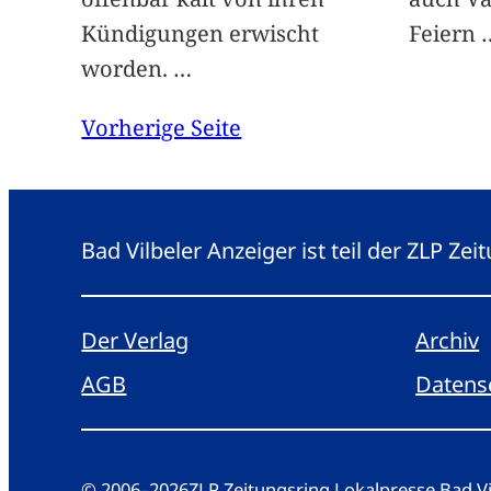
Kündigungen erwischt
Feiern
worden.
…
Vorherige Seite
Bad Vilbeler Anzeiger ist teil der ZLP Z
Der Verlag
Archiv
AGB
Datens
© 2006
–
2026
ZLP Zeitungsring Lokalpresse Bad 