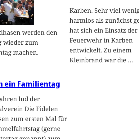
Karben. Sehr viel weni
harmlos als zunächst g
hat sich ein Einsatz der
ndhasen werden den
Feuerwehr in Karben
g wieder zum
entwickelt. Zu einem
ntag machen.
Kleinbrand war die
…
h ein Familientag
Jahren lud der
lverein Die Fidelen
en zum ersten Mal für
melfahrtstag (gerne
tertag genannt) zum