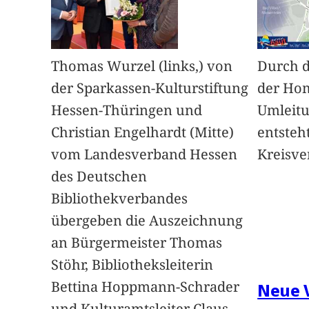
Thomas Wurzel (links,) von
Durch d
der Sparkassen-Kulturstiftung
der Hom
Hessen-Thüringen und
Umleitu
Christian Engelhardt (Mitte)
entsteh
vom Landesverband Hessen
Kreisve
des Deutschen
Bibliothekverbandes
übergeben die Auszeichnung
an Bürgermeister Thomas
Stöhr, Bibliotheksleiterin
Bettina Hoppmann-Schrader
Neue 
und Kulturamtsleiter Claus-