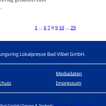
…
1
…
6
7
8
9
10
…
29
eitungsring Lokalpresse Bad Vilbel GmbH.
Mediadaten
chutz
Impressum
Vilbel GmbH
|
Design & Technik:
creandi Medienagentur