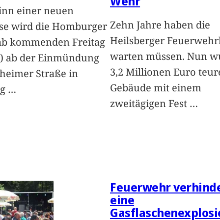
Wehr
inn einer neuen
Zehn Jahre haben die
se wird die Homburger
Heilsberger Feuerwehr
 ab kommenden Freitag
warten müssen. Nun wu
i) ab der Einmündung
3,2 Millionen Euro teur
heimer Straße in
Gebäude mit einem
ng
…
zweitägigen Fest
…
Feuerwehr verhind
eine
Gasflaschenexplosi