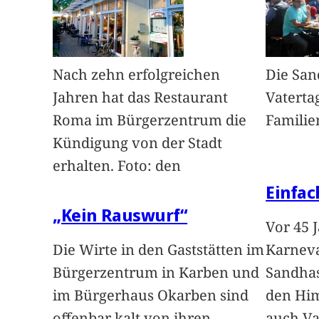
Nach zehn erfolgreichen
Die Sa
Jahren hat das Restaurant
Vaterta
Roma im Bürgerzentrum die
Familie
Kündigung von der Stadt
erhalten. Foto: den
Einfac
„Kein Rauswurf“
Vor 45 
Die Wirte in den Gaststätten im
Karneva
Bürgerzentrum in Karben und
Sandhas
im Bürgerhaus Okarben sind
den Him
offenbar kalt von ihren
auch Va