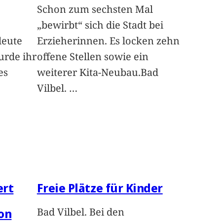
Schon zum sechsten Mal
„bewirbt“ sich die Stadt bei
leute
Erzieherinnen. Es locken zehn
rde ihr
offene Stellen sowie ein
es
weiterer Kita-Neubau.Bad
Vilbel.
…
ert
Freie Plätze für Kinder
Bad Vilbel. Bei den
on