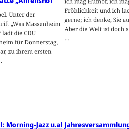
ätte „Ahrenshof“
ich mag Humor, ich ma
Fröhlichkeit und ich la
bel. Unter der
gerne; ich denke, Sie a
rift „Was Massenheim
Aber die Welt ist doch s
 lädt die CDU
…
eim für Donnerstag,
uar, zu ihrem ersten
…
l: Morning-Jazz u.al
Jahresversammlung