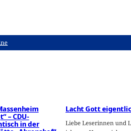
ine
Massenheim
Lacht Gott eigentli
“ – CDU-
Liebe Leserinnen und L
isch in der