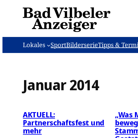
Zum
Inhalt
springen
Lokales
Sport
Bilderserie
Tipps & Term
Januar 2014
AKTUELL:
„Was 
Partnerschaftsfest und
bewegt
mehr
Stammt