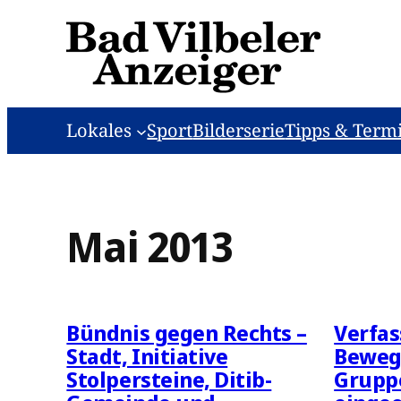
Zum
Inhalt
springen
Lokales
Sport
Bilderserie
Tipps & Term
Mai 2013
Bündnis gegen Rechts –
Verfas
Stadt, Initiative
Bewegu
Stolpersteine, Ditib-
Gruppe