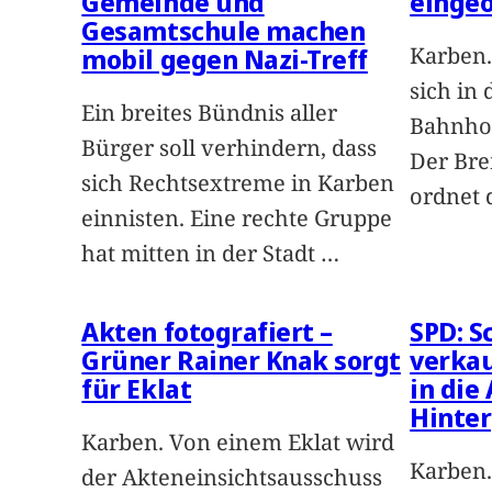
Gemeinde und
einge
Gesamtschule machen
Karben.
mobil gegen Nazi-Treff
sich in
Ein breites Bündnis aller
Bahnhof
Bürger soll verhindern, dass
Der Bre
sich Rechtsextreme in Karben
ordnet 
einnisten. Eine rechte Gruppe
hat mitten in der Stadt
…
Akten fotografiert –
SPD: S
Grüner Rainer Knak sorgt
verkau
für Eklat
in die
Hinter
Karben. Von einem Eklat wird
Karben.
der Akteneinsichtsausschuss