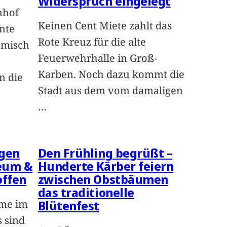
Widerspruch eingelegt
nhof
Keinen Cent Miete zahlt das
nte
Rote Kreuz für die alte
emisch
Feuerwehrhalle in Groß-
Karben. Noch dazu kommt die
n die
Stadt aus dem vom damaligen
…
igen
Den Frühling begrüßt –
eum &
Hunderte Kärber feiern
offen
zwischen Obstbäumen
das traditionelle
eme im
Blütenfest
 sind