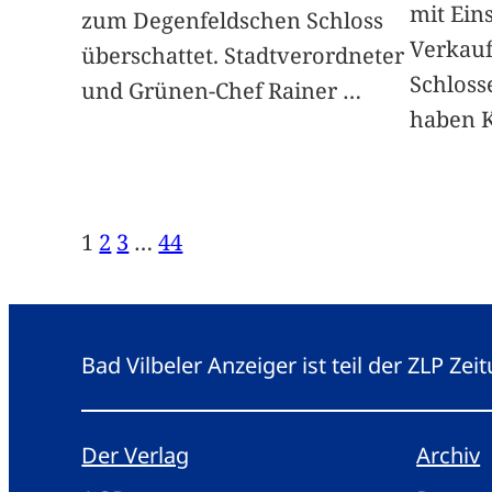
mit Ein
zum Degenfeldschen Schloss
Verkauf
überschattet. Stadtverordneter
Schlosse
und Grünen-Chef Rainer
…
haben 
1
2
3
…
44
Bad Vilbeler Anzeiger ist teil der ZLP Z
Der Verlag
Archiv