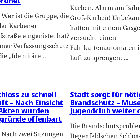
ordnet
Karben. Alarm am Bah
 Wer ist die Gruppe, die
Groß-Karben! Unbekan
 der Karbener
hatten mit einem Gasg
straße eingenistet hat?
versucht, einen
mer Verfassungsschutz
Fahrkartenautomaten i
die „Identitäre
…
Luft zu sprengen.
…
chloss zu schnell
Stadt sorgt für nöt
ft – Nach Einsicht
Brandschutz – Mus
 Akten wurden
Jugendclub weiter 
gründe offenbart
Die Brandschutzprobl
 Nach zwei Sitzungen
Degenfeldschen Schloss