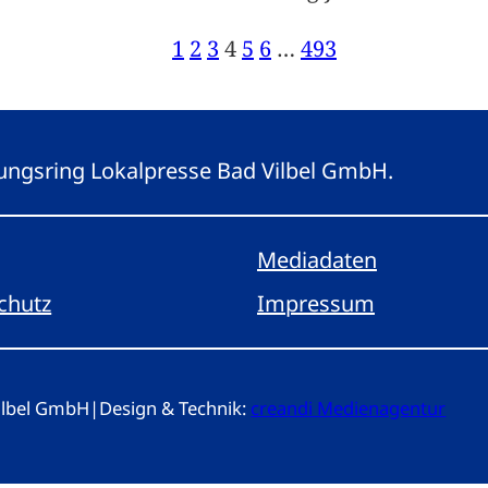
1
2
3
4
5
6
…
493
eitungsring Lokalpresse Bad Vilbel GmbH.
Mediadaten
chutz
Impressum
Vilbel GmbH
|
Design & Technik:
creandi Medienagentur