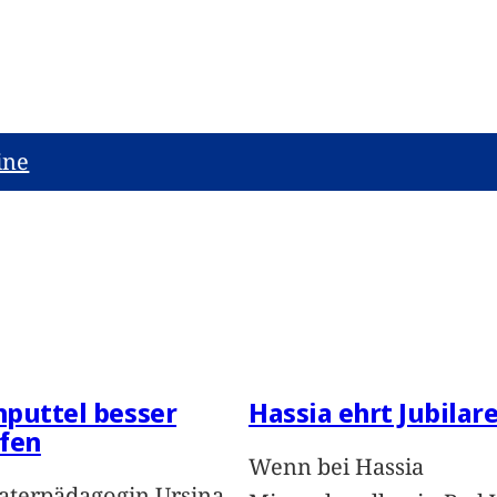
ine
puttel besser
Hassia ehrt Jubilar
fen
Wenn bei Hassia
aterpädagogin Ursina