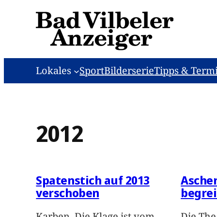
Zum
Inhalt
springen
Lokales
Sport
Bilderserie
Tipps & Term
2012
Spatenstich auf 2013
Aschen
verschoben
begrei
Karben. Die Klage ist vom
Die The