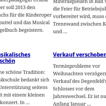
Mineralquellen in Bad V
er soll 2013 den
die Feier für Betriebsju
hs für die Kinderoper
vorbereitet wird, muss 
uttel und das Musical
Trennwand zwischen K
elbuch begeistern.
und
…
sikalisches
Verkauf verschobe
schön
Terminprobleme vor
ine schöne Tradition:
Weihnachten verzöger
ikschule bedankt sich
Verkauf des Degenfeld
 Unterstützung seitens
Schlosses vor dem
dt mit einem kleinen
Jahreswechsel. Er ist n
“konzert. In
…
Anfang Januar
…