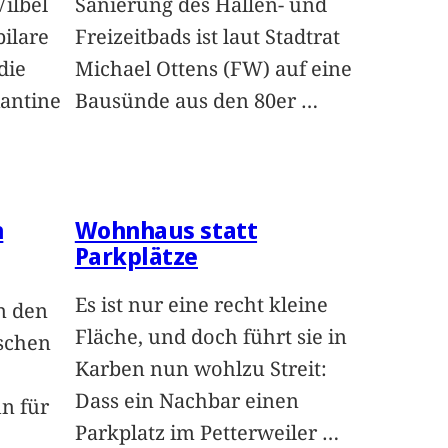
ilbel
Sanierung des Hallen- und
bilare
Freizeitbads ist laut Stadtrat
die
Michael Ottens (FW) auf eine
antine
Bausünde aus den 80er
…
n
Wohnhaus statt
Parkplätze
Es ist nur eine recht kleine
n den
Fläche, und doch führt sie in
’schen
Karben nun wohlzu Streit:
Dass ein Nachbar einen
un für
Parkplatz im Petterweiler
…