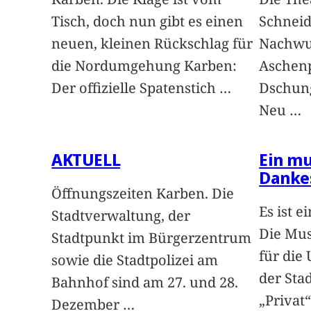
Tisch, doch nun gibt es einen
Schneid
neuen, kleinen Rückschlag für
Nachwuc
die Nordumgehung Karben:
Aschenp
Der offizielle Spatenstich
…
Dschung
Neu
…
AKTUELL
Ein mu
Danke
Öffnungszeiten Karben. Die
Es ist e
Stadtverwaltung, der
Die Mus
Stadtpunkt im Bürgerzentrum
für die
sowie die Stadtpolizei am
der Sta
Bahnhof sind am 27. und 28.
„Privat
Dezember
…