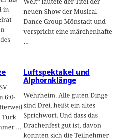
Welt“ lautete der Titel der
 in
neuen Show der Musical
irat
Dance Group Mönstadt und
en
verspricht eine märchenhafte
 des
…
ze
Luftspektakel und
Alphornklänge
 SV
Wehrheim. Alle guten Dinge
 6:0-
sind Drei, heißt ein altes
tterweil
Sprichwort. Und dass das
n Türk
Drachenfest gut ist, davon
ummer
…
konnten sich die Teilnehmer