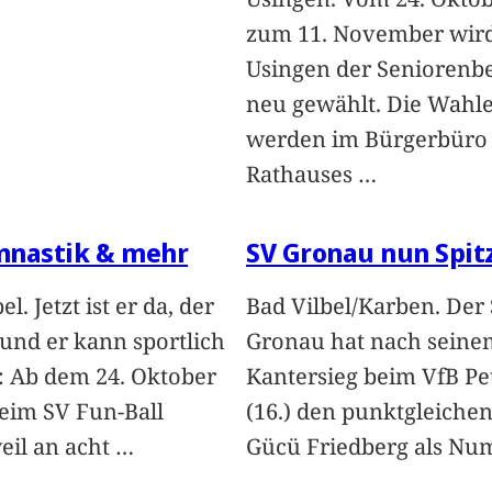
zum 11. November wird
Usingen der Seniorenbe
neu gewählt. Die Wahl
werden im Bürgerbüro
Rathauses
…
mnastik & mehr
SV Gronau nun Spit
el. Jetzt ist er da, der
Bad Vilbel/Karben. Der
 und er kann sportlich
Gronau hat nach seinem
 Ab dem 24. Oktober
Kantersieg beim VfB Pe
beim SV Fun-Ball
(16.) den punktgleiche
eil an acht
…
Gücü Friedberg als N