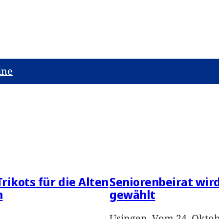
ine
rikots für die Alten
Seniorenbeirat wir
n
gewählt
Usingen. Vom 24. Oktob