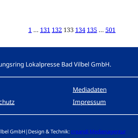
1
…
131
132
133
134
135
…
501
eitungsring Lokalpresse Bad Vilbel GmbH.
Mediadaten
chutz
Impressum
Vilbel GmbH
|
Design & Technik:
creandi Medienagentur