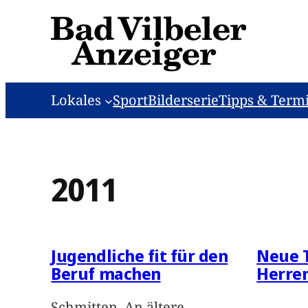
Zum
Inhalt
springen
Lokales
Sport
Bilderserie
Tipps & Term
2011
Jugendliche fit für den
Neue T
Beruf machen
Herre
Schmitten. An ältere