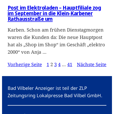
Post im Elektroladen – Hauptfiliale zog
im September in die Klein-Karbener
Rathausstraße um
Karben. Schon am frühen Dienstagmorgen
waren die Kunden da: Die neue Hauptpost
hat als „Shop im Shop“ im Geschäft „elektro
2000“ von Anja
…
Vorherige Seite
1
2
3
4
…
41
Nächste Seite
Bad Vilbeler Anzeiger ist teil der ZLP
Zeitungsring Lokalpresse Bad Vilbel GmbH.