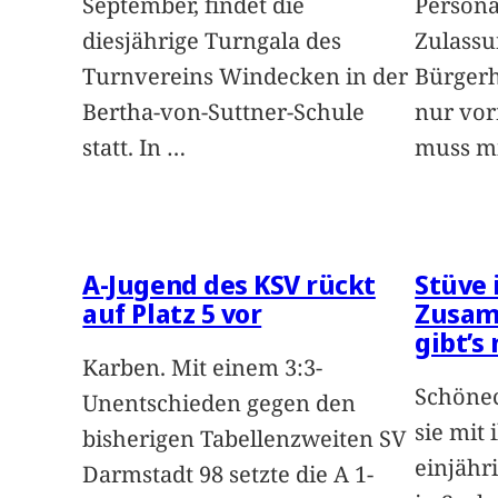
September, findet die
Persona
diesjährige Turngala des
Zulassu
Turnvereins Windecken in der
Bürgerh
Bertha-von-Suttner-Schule
nur vor
statt. In
…
muss m
A-Jugend des KSV rückt
Stüve 
auf Platz 5 vor
Zusam
gibt’s
Karben. Mit einem 3:3-
Schönec
Unentschieden gegen den
sie mit
bisherigen Tabellenzweiten SV
einjäh
Darmstadt 98 setzte die A 1-