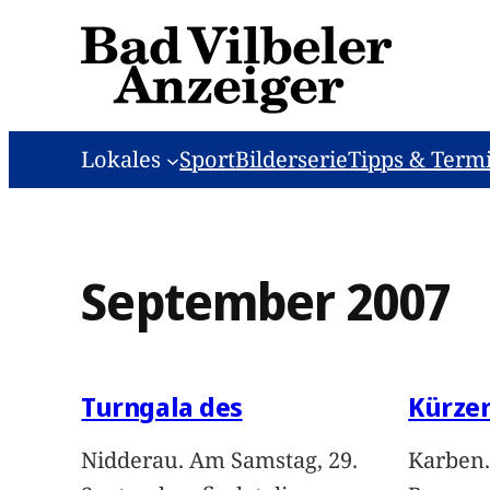
Zum
Inhalt
springen
Lokales
Sport
Bilderserie
Tipps & Term
September 2007
Turngala des
Kürze
Nidderau. Am Samstag, 29.
Karben.