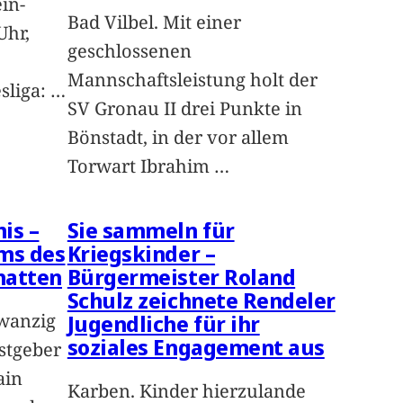
in-
Bad Vilbel. Mit einer
Uhr,
geschlossenen
Mannschaftsleistung holt der
sliga:
…
SV Gronau II drei Punkte in
Bönstadt, in der vor allem
Torwart Ibrahim
…
is –
Sie sammeln für
ms des
Kriegskinder –
hatten
Bürgermeister Roland
Schulz zeichnete Rendeler
zwanzig
Jugendliche für ihr
soziales Engagement aus
stgeber
ain
Karben. Kinder hierzulande