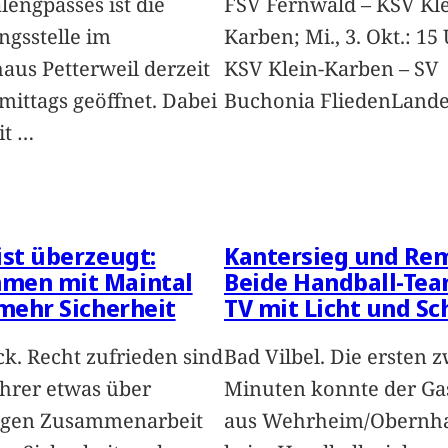
lengpasses ist die
FSV Fernwald – KSV Kle
ngsstelle im
Karben; Mi., 3. Okt.: 15 
aus Petterweil derzeit
KSV Klein-Karben – SV
mittags geöffnet. Dabei
Buchonia FliedenLande
it
…
ist überzeugt:
Kantersieg und Rem
men mit Maintal
Beide Handball-Tea
 mehr Sicherheit
TV mit Licht und Sc
k. Recht zufrieden sind
Bad Vilbel. Die ersten 
 ihrer etwas über
Minuten konnte der Ga
rigen Zusammenarbeit
aus Wehrheim/Obernh