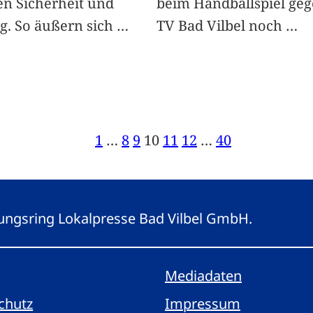
en Sicherheit und
beim Handballspiel ge
. So äußern sich
…
TV Bad Vilbel noch
…
1
…
8
9
10
11
12
…
40
eitungsring Lokalpresse Bad Vilbel GmbH.
Mediadaten
chutz
Impressum