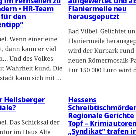
g im Fernsehen zu
aufgewertet und al
dern • HR-Team
Flaniermeile neu
 für den
herausgeputzt
entipp“
Bad Vilbel. Gelichtet un
bel. Wenn einer eine
Flaniermeile herausgep
t, dann kann er viel
wird der Kurpark rund
n… Und des Volkes
neuen Römermosaik-Pav
t Wahrheit kund. Die
Für 150 000 Euro wird 
stadt kann sich mit
…
 Heilsberger
Hessens
iale?
Schreibtischmörder
Regionale Gerichte
el. Das Schicksal der
Topf – Krimiautore
„Syndikat“ trafen i
ntur im Haus Alte