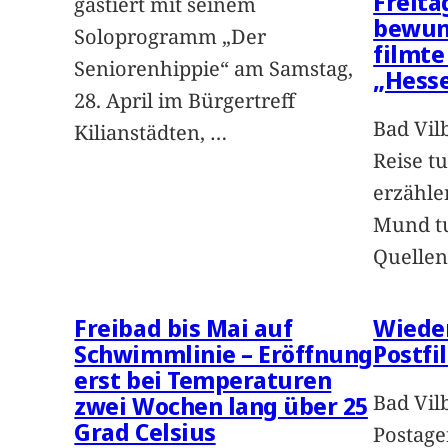
Freita
gastiert mit seinem
bewun
Soloprogramm „Der
filmte
Seniorenhippie“ am Samstag,
„Hess
28. April im Bürgertreff
Bad Vil
Kilianstädten,
…
Reise tu
erzähle
Mund tu
Quellen
Freibad bis Mai auf
Wieder
Schwimmlinie – Eröffnung
Postfil
erst bei Temperaturen
Bad Vilb
zwei Wochen lang über 25
Grad Celsius
Postage