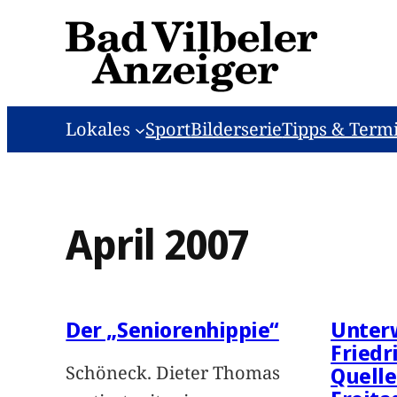
Zum
Inhalt
springen
Lokales
Sport
Bilderserie
Tipps & Term
April 2007
Der „Seniorenhippie“
Unterw
Friedr
Schöneck. Dieter Thomas
Quelle