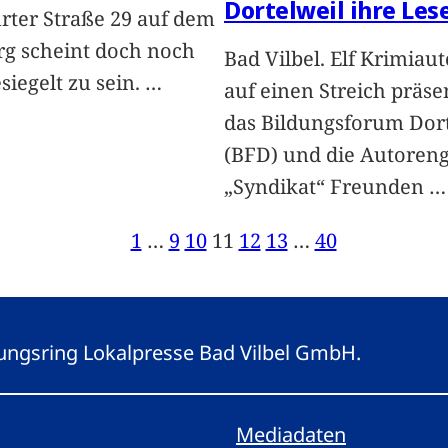
Dortelweil ihre Les
rter Straße 29 auf dem
rg scheint doch noch
Bad Vilbel. Elf Krimiau
siegelt zu sein.
…
auf einen Streich präse
das Bildungsforum Dort
(BFD) und die Autoren
„Syndikat“ Freunden
…
1
…
9
10
11
12
13
…
40
eitungsring Lokalpresse Bad Vilbel GmbH.
Mediadaten