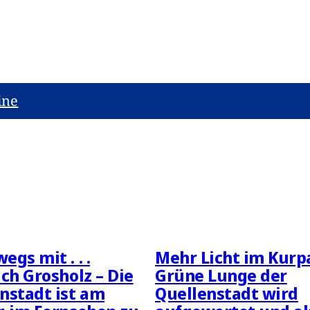
ine
egs mit . . .
Mehr Licht im Kurp
ich Grosholz – Die
Grüne Lunge der
nstadt ist am
Quellenstadt wird