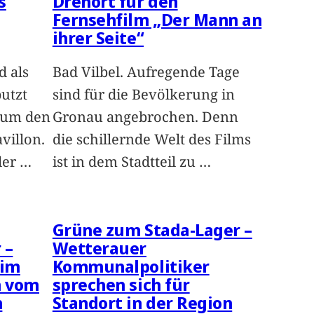
s
Drehort für den
Fernsehfilm „Der Mann an
ihrer Seite“
d als
Bad Vilbel. Aufregende Tage
utzt
sind für die Bevölkerung in
 um den
Gronau angebrochen. Denn
illon.
die schillernde Welt des Films
der
…
ist in dem Stadtteil zu
…
Grüne zum Stada-Lager –
 –
Wetterauer
 im
Kommunalpolitiker
n vom
sprechen sich für
n
Standort in der Region