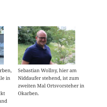
arben,
Sebastian Wollny, hier am
le in
Niddaufer stehend, ist zum
zweiten Mal Ortsvorsteher in
ckt
Okarben.
und