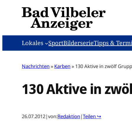
Zum
Inhalt
springen
Lokales
Sport
Bilderserie
Tipps & Term
Nachrichten
»
Karben
»
130 Aktive in zwölf Grup
130 Aktive in zwö
26.07.2012
|
von:
Redaktion
|
Teilen ↪