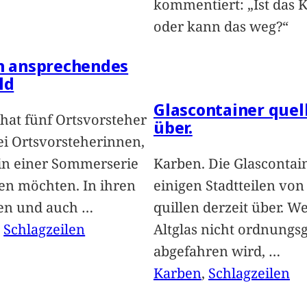
kommentiert: „Ist das 
oder kann das weg?“
in ansprechendes
ld
Glascontainer quel
hat fünf Ortsvorsteher
über.
i Ortsvorsteherinnen,
 in einer Sommerserie
Karben. Die Glascontai
len möchten. In ihren
einigen Stadtteilen vo
len und auch
…
quillen derzeit über. We
, 
Schlagzeilen
Altglas nicht ordnung
abgefahren wird,
…
Karben
, 
Schlagzeilen