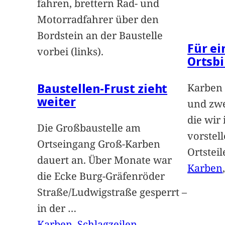
fahren, brettern Rad- und
Motorradfahrer über den
Bordstein an der Baustelle
Für e
vorbei (links).
Ortsbi
Baustellen-Frust zieht
Karben 
weiter
und zwe
die wir
Die Großbaustelle am
vorstel
Ortseingang Groß-Karben
Ortstei
dauert an. Über Monate war
Karben
die Ecke Burg-Gräfenröder
Straße/Ludwigstraße gesperrt –
in der
…
Karben
, 
Schlagzeilen