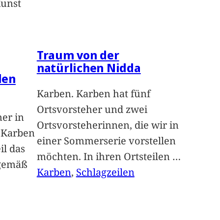
Kunst
Traum von der
natürlichen Nidda
len
Karben. Karben hat fünf
Ortsvorsteher und zwei
ner in
Ortsvorsteherinnen, die wir in
n Karben
einer Sommerserie vorstellen
il das
möchten. In ihren Ortsteilen
…
sgemäß
Karben
, 
Schlagzeilen