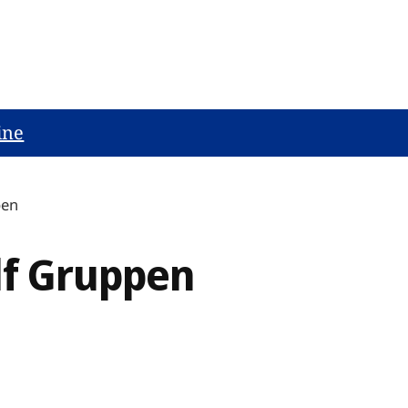
ine
pen
lf Gruppen