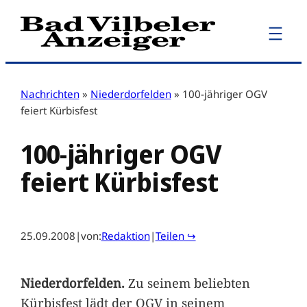
Zum
Inhalt
springen
Nachrichten
»
Niederdorfelden
»
100-jähriger OGV
feiert Kürbisfest
100-jähriger OGV
feiert Kürbisfest
25.09.2008
|
von:
Redaktion
|
Teilen ↪
Niederdorfelden.
Zu seinem beliebten
Kürbisfest lädt der OGV in seinem